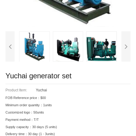
Yuchai generator set
Product Item:
Yuchai
FOB Reference price：$00
Minimum order quantity：1units
Customized logo：50units
Payment method：T/T
Supply capacity：30 days (5 units)
Delivery time：30 day (1 - 3units)