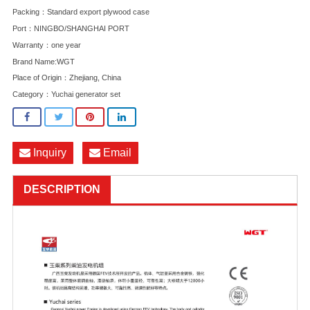
Packing：Standard export plywood case
Port：NINGBO/SHANGHAI PORT
Warranty：one year
Brand Name:WGT
Place of Origin：Zhejiang, China
Category：
Yuchai generator set
Inquiry
Email
DESCRIPTION