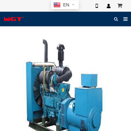
EN
HOME
ABOUT US
PRODUCTS
NEWS
ELECTRONIC CATALOG
GLOBAL CASE
PHOTO
3D SYSTEM
CONTACT US