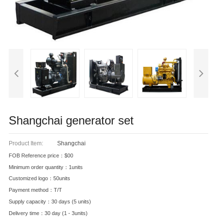
Shangchai generator set
Product Item:
Shangchai
FOB Reference price：$00
Minimum order quantity：1units
Customized logo：50units
Payment method：T/T
Supply capacity：30 days (5 units)
Delivery time：30 day (1 - 3units)