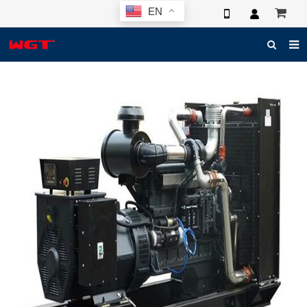
EN
HOME
ABOUT US
PRODUCTS
NEWS
ELECTRONIC CATALOG
GLOBAL CASE
PHOTO
3D SYSTEM
CONTACT US