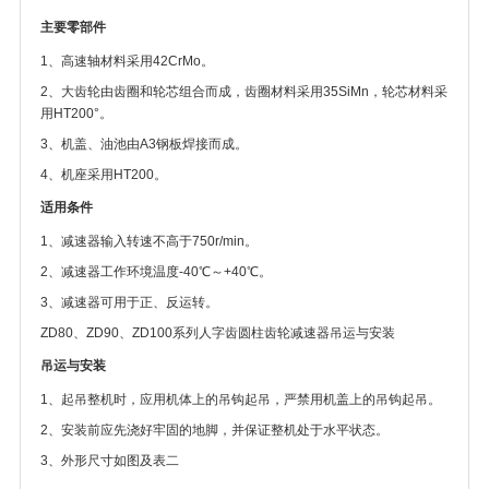
主要零部件
1、高速轴材料采用42CrMo。
2、大齿轮由齿圈和轮芯组合而成，齿圈材料采用35SiMn，轮芯材料采
用HT200°。
3、机盖、油池由A3钢板焊接而成。
4、机座采用HT200。
适用条件
1、减速器输入转速不高于750r/min。
2、减速器工作环境温度-40℃～+40℃。
3、减速器可用于正、反运转。
ZD80、ZD90、ZD100系列人字齿圆柱齿轮减速器吊运与安装
吊运与安装
1、起吊整机时，应用机体上的吊钩起吊，严禁用机盖上的吊钩起吊。
2、安装前应先浇好牢固的地脚，并保证整机处于水平状态。
3、外形尺寸如图及表二