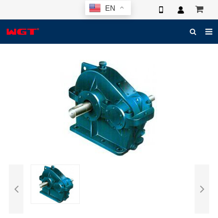
EN
HOME
ABOUT US
PRODUCTS
NEWS
ELECTRONIC CATALOG
GLOBAL CASE
PHOTO
3D SYSTEM
CONTACT US