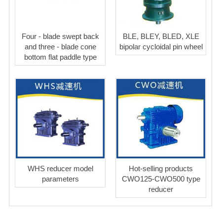
Four - blade swept back
BLE, BLEY, BLED, XLE
and three - blade cone
bipolar cycloidal pin wheel
bottom flat paddle type
WHS reducer model
Hot-selling products
parameters
CWO125-CWO500 type
reducer